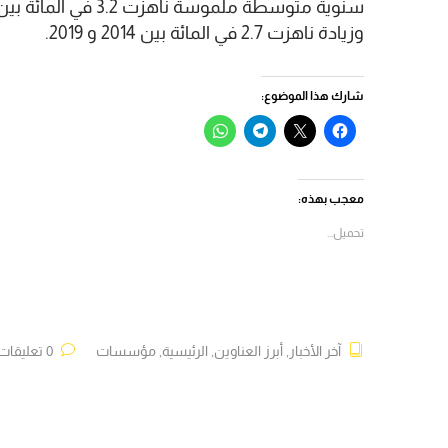
وزيادة ناهزت 2.7 في المائة بين 2014 و 2019.
شارك هذا الموضوع:
انقر
النقر
انقر
انقر
للمشاركة
للمشاركة
للمشاركة
للمشاركة
على
على
على
على
فيسبوك
X
Telegram
WhatsApp
(فتح
(فتح
(فتح
(فتح
في
في
في
في
معجب بهذه:
نافذة
نافذة
نافذة
نافذة
جديدة)
جديدة)
جديدة)
جديدة)
تحميل...
آخر الأخبار
,
أبرز العناوين
,
الرئيسية
,
مؤسسات
0 تعليقات