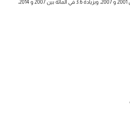
سنوية متوسطة ملموسة ناهزت 3.2 في المائة بين 2001 و 2007، وبزيادة 3.6 في المائة بين 2007 و 2014،