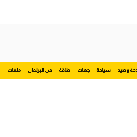
احة وصيد
سياحة
جهات
طاقة
من البرلمان
ملفات
ا