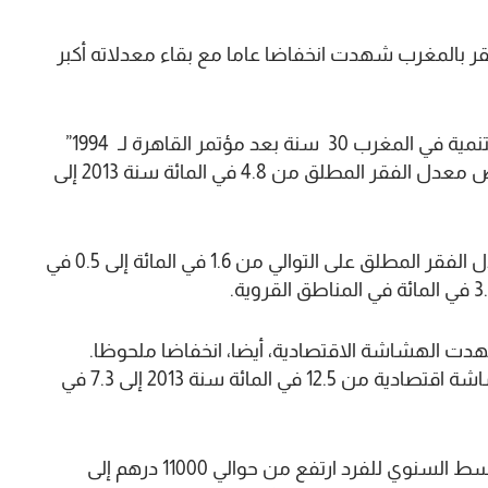
ر بالمغرب شهدت انخفاضا عاما مع بقاء معدلاته أكبر
وأوضحت المندوبية في تقرير لها حول “السكان والتنمية في المغرب 30 سنة بعد مؤتمر القاهرة لـ 1994”
نشرته أمس الجمعة، أنه على الصعيد الوطني انخفض معدل الفقر المطلق من 4.8 في المائة سنة 2013 إلى
وحسب وسط الإقامة، يضيف التقرير، انخفض معدل الفقر المطلق على التوالي من 1.6 في المائة إلى 0.5 في
شهدت الهشاشة الاقتصادية، أيضا، انخفاضا ملحوظا.
وهكذا انخفضت نسبة الأشخاص الذين يعانون هشاشة اقتصادية من 12.5 في المائة سنة 2013 إلى 7.3 في
على صعيد أخر، أبرز تقرير المندوبية، أن الدخل المتوسط السنوي للفرد ارتفع من حوالي 11000 درهم إلى