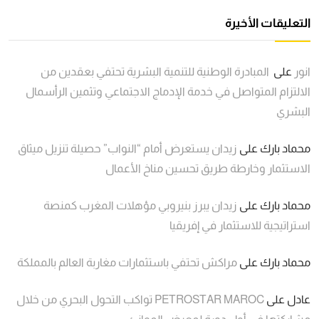
التعليقات الأخيرة
انور
على
المبادرة الوطنية للتنمية البشرية تحتفي بعقدين من
الالتزام المتواصل في خدمة الإدماج الاجتماعي وتثمين الرأسمال
البشري
محماد بارك
على
زيدان يستعرض أمام “النواب” حصيلة تنزيل ميثاق
الاستثمار وخارطة طريق تحسين مناخ الأعمال
محماد بارك
على
زيدان يبرز بنيروبي مؤهلات المغرب كمنصة
استراتيجية للاستثمار في إفريقيا
محماد بارك
على
مراكش تحتفي باستثمارات مغاربة العالم بالمملكة
عادل
على
PETROSTAR MAROC تواكب التحول البحري من خلال