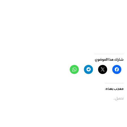
شارك هذا الموضوع:
انقر
النقر
انقر
انقر
للمشاركة
للمشاركة
للمشاركة
للمشاركة
على
على
على
على
فيسبوك
X
Telegram
WhatsApp
(فتح
(فتح
(فتح
(فتح
في
في
في
في
معجب بهذه:
نافذة
نافذة
نافذة
نافذة
جديدة)
جديدة)
جديدة)
جديدة)
تحميل...