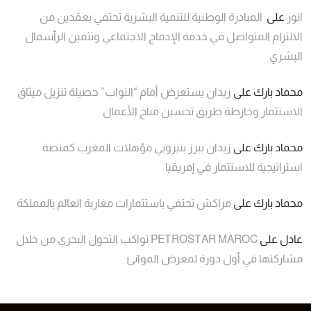
انور
على
المبادرة الوطنية للتنمية البشرية تحتفي بعقدين من
الالتزام المتواصل في خدمة الإدماج الاجتماعي وتثمين الرأسمال
البشري
محماد بارك
على
زيدان يستعرض أمام “النواب” حصيلة تنزيل ميثاق
الاستثمار وخارطة طريق تحسين مناخ الأعمال
محماد بارك
على
زيدان يبرز بنيروبي مؤهلات المغرب كمنصة
استراتيجية للاستثمار في إفريقيا
محماد بارك
على
مراكش تحتفي باستثمارات مغاربة العالم بالمملكة
عادل
على
PETROSTAR MAROC تواكب التحول البحري من خلال
مشاركتها في أول دورة لمعرض الموانئ