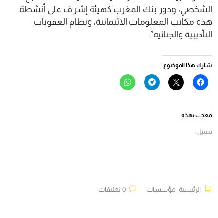
الشخصي، ودور بنك المغرب كهيئة إشراف على أنشطة
هذه مكاتب المعلومات الائتمانية، ونظام العقوبات
التأديبية والجنائية”.
شارك هذا الموضوع:
انقر
النقر
انقر
انقر
للمشاركة
للمشاركة
للمشاركة
للمشاركة
على
على
على
على
فيسبوك
X
Telegram
WhatsApp
(فتح
(فتح
(فتح
(فتح
في
في
في
في
معجب بهذه:
نافذة
نافذة
نافذة
نافذة
جديدة)
جديدة)
جديدة)
جديدة)
تحميل...
الرئيسية
,
مؤسسات
0 تعليقات