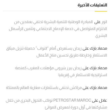
التعليقات الأخيرة
انور
على
المبادرة الوطنية للتنمية البشرية تحتفي بعقدين من
الالتزام المتواصل في خدمة الإدماج الاجتماعي وتثمين الرأسمال
البشري
محماد بارك
على
زيدان يستعرض أمام “النواب” حصيلة تنزيل ميثاق
الاستثمار وخارطة طريق تحسين مناخ الأعمال
محماد بارك
على
زيدان يبرز بنيروبي مؤهلات المغرب كمنصة
استراتيجية للاستثمار في إفريقيا
محماد بارك
على
مراكش تحتفي باستثمارات مغاربة العالم بالمملكة
عادل
على
PETROSTAR MAROC تواكب التحول البحري من خلال
مشاركتها في أول دورة لمعرض الموانئ