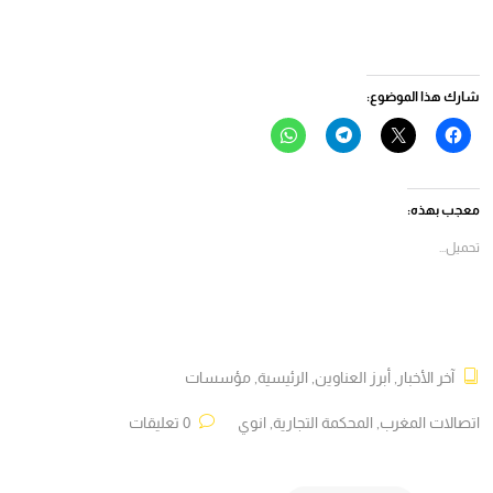
شارك هذا الموضوع:
انقر
النقر
انقر
انقر
للمشاركة
للمشاركة
للمشاركة
للمشاركة
على
على
على
على
فيسبوك
X
Telegram
WhatsApp
(فتح
(فتح
(فتح
(فتح
في
في
في
في
معجب بهذه:
نافذة
نافذة
نافذة
نافذة
جديدة)
جديدة)
جديدة)
جديدة)
تحميل...
آخر الأخبار
,
أبرز العناوين
,
الرئيسية
,
مؤسسات
اتصالات المغرب
,
المحكمة التجارية
,
انوي
0 تعليقات