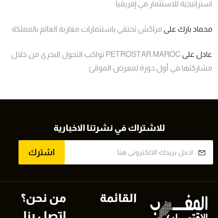
استراتيجية للاستثمار في إفريقيا
محماد بارك
على
مراكش تحتفي باستثمارات مغاربة العالم بالمملكة
عادل
على
PETROSTAR MAROC تواكب التحول البحري من خلال
مشاركتها في أول دورة لمعرض الموانئ
للاشتراك في نشرتنا الاخبارية
اشترك
القائمة
من نحن؟
اتصل بنا