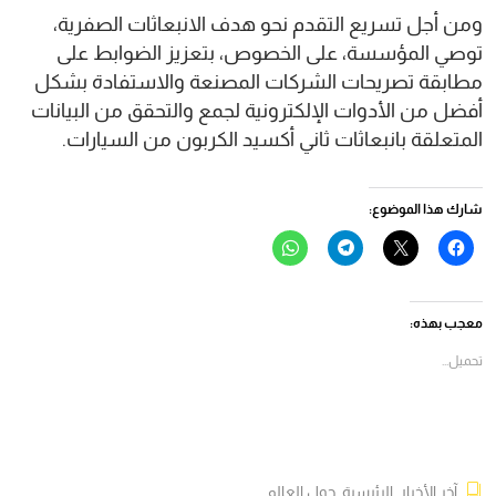
ومن أجل تسريع التقدم نحو هدف الانبعاثات الصفرية،
توصي المؤسسة، على الخصوص، بتعزيز الضوابط على
مطابقة تصريحات الشركات المصنعة والاستفادة بشكل
أفضل من الأدوات الإلكترونية لجمع والتحقق من البيانات
المتعلقة بانبعاثات ثاني أكسيد الكربون من السيارات.
شارك هذا الموضوع:
انقر
النقر
انقر
انقر
للمشاركة
للمشاركة
للمشاركة
للمشاركة
على
على
على
على
فيسبوك
X
Telegram
WhatsApp
(فتح
(فتح
(فتح
(فتح
في
في
في
في
معجب بهذه:
نافذة
نافذة
نافذة
نافذة
جديدة)
جديدة)
جديدة)
جديدة)
تحميل...
آخر الأخبار
,
الرئيسية
,
حول العالم