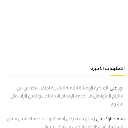
التعليقات الأخيرة
انور
على
المبادرة الوطنية للتنمية البشرية تحتفي بعقدين من
الالتزام المتواصل في خدمة الإدماج الاجتماعي وتثمين الرأسمال
البشري
محماد بارك
على
زيدان يستعرض أمام “النواب” حصيلة تنزيل ميثاق
الاستثمار وخارطة طريق تحسين مناخ الأعمال