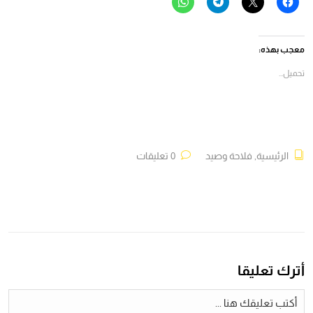
انقر
النقر
انقر
انقر
للمشاركة
للمشاركة
للمشاركة
للمشاركة
على
على
على
على
فيسبوك
X
Telegram
WhatsApp
(فتح
(فتح
(فتح
(فتح
في
في
في
في
معجب بهذه:
نافذة
نافذة
نافذة
نافذة
جديدة)
جديدة)
جديدة)
جديدة)
تحميل...
الرئيسية
,
فلاحة وصيد
0 تعليقات
أترك تعليقا