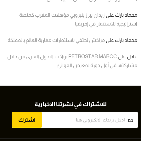
محماد بارك
على
زيدان يبرز بنيروبي مؤهلات المغرب كمنصة
استراتيجية للاستثمار في إفريقيا
محماد بارك
على
مراكش تحتفي باستثمارات مغاربة العالم بالمملكة
عادل
على
PETROSTAR MAROC تواكب التحول البحري من خلال
مشاركتها في أول دورة لمعرض الموانئ
للاشتراك في نشرتنا الاخبارية
اشترك