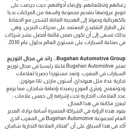
رغباتهم وتطلعاتهم، وإرضاء أذواقهم، حيث حرصت على
تنويع عروضها بتقديم مجموعة واسعة من المركبات بدءا
بالكهربائية وصولا إلى الهجينة القابلة للشحن مع الحفاظ
على الطراز التقليدي المعتمد على محركات البنزين. وهي
بذلك تسعى إلى أن تكون ضمن قائمة أفضل عشر شركات
في صناعة السيارات على مستوى العالم بحلول عام 2030.
Bugshan Automotive Group.. رائد في مجال التوزيع
تعتبر Bugshan Automotive فاعلا رئيسيا في مجال توزيع
السيارات في المغرب. وتعد مستوردا حصريا لعلامات
تجارية عدة مثل هيونداي، أستون مارتن، تاتا موتورز،
ودونغفنج. ويثري الموزع رصيده بإضافة شانجان، مما يرفع
عدد العلامات التجارية تحت إشرافه إلى خمس علامات ،
ليعزز مكانته في هذا المجال.
يقود هذه الرؤية في الشراكة المتميزة أسامة برادة، المدير
العام لمجموعة Bugshan Automotive في المغرب الذي
أكد في هذا السياق على أن “افتتاح العلامة التجارية شانجان