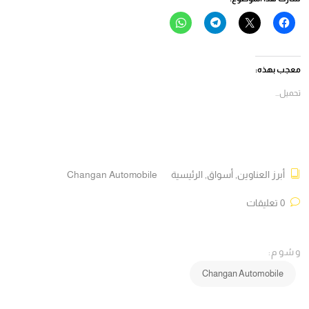
انقر
النقر
انقر
انقر
للمشاركة
للمشاركة
للمشاركة
للمشاركة
على
على
على
على
فيسبوك
X
Telegram
WhatsApp
(فتح
(فتح
(فتح
(فتح
في
في
في
في
معجب بهذه:
نافذة
نافذة
نافذة
نافذة
جديدة)
جديدة)
جديدة)
جديدة)
تحميل...
أبرز العناوين
,
أسواق
,
الرئيسية
Changan Automobile
0 تعليقات
وسُوم:
Changan Automobile