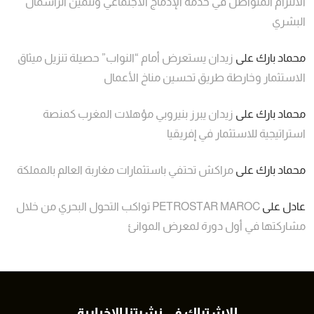
الالتزام المتواصل في خدمة الإدماج الاجتماعي وتثمين الرأسمال
البشري
محماد بارك
على
زيدان يستعرض أمام “النواب” حصيلة تنزيل ميثاق
الاستثمار وخارطة طريق تحسين مناخ الأعمال
محماد بارك
على
زيدان يبرز بنيروبي مؤهلات المغرب كمنصة
استراتيجية للاستثمار في إفريقيا
محماد بارك
على
مراكش تحتفي باستثمارات مغاربة العالم بالمملكة
عادل
على
PETROSTAR MAROC تواكب التحول البحري من خلال
مشاركتها في أول دورة لمعرض الموانئ
للاشتراك في نشرتنا الاخبارية