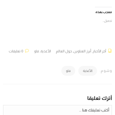
على
على
على
على
فيسبوك
X
Telegram
WhatsApp
(فتح
(فتح
(فتح
(فتح
في
في
في
في
معجب بهذه:
نافذة
نافذة
نافذة
نافذة
جديدة)
جديدة)
جديدة)
جديدة)
تحميل...
آخر الأخبار
,
أبرز العناوين
,
حول العالم
الأغذية
,
فاو
0 تعليقات
وسُوم:
الأغذية
فاو
أترك تعليقا