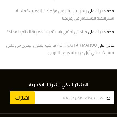
محماد بارك
على
زيدان يبرز بنيروبي مؤهلات المغرب كمنصة
استراتيجية للاستثمار في إفريقيا
محماد بارك
على
مراكش تحتفي باستثمارات مغاربة العالم بالمملكة
عادل
على
PETROSTAR MAROC تواكب التحول البحري من خلال
مشاركتها في أول دورة لمعرض الموانئ
للاشتراك في نشرتنا الاخبارية
اشترك