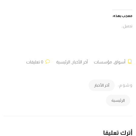
على
على
على
على
فيسبوك
X
Telegram
WhatsApp
(فتح
(فتح
(فتح
(فتح
في
في
في
في
معجب بهذه:
نافذة
نافذة
نافذة
نافذة
جديدة)
جديدة)
جديدة)
جديدة)
تحميل...
أسواق
,
مؤسسات
آخر الأخبار
,
الرئيسية
0 تعليقات
وسُوم:
آخر الأخبار
الرئيسية
أترك تعليقا