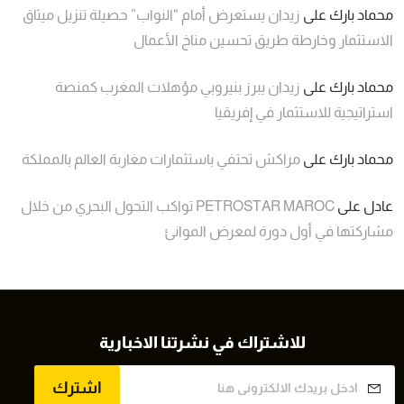
محماد بارك
على
زيدان يستعرض أمام “النواب” حصيلة تنزيل ميثاق
الاستثمار وخارطة طريق تحسين مناخ الأعمال
محماد بارك
على
زيدان يبرز بنيروبي مؤهلات المغرب كمنصة
استراتيجية للاستثمار في إفريقيا
محماد بارك
على
مراكش تحتفي باستثمارات مغاربة العالم بالمملكة
عادل
على
PETROSTAR MAROC تواكب التحول البحري من خلال
مشاركتها في أول دورة لمعرض الموانئ
للاشتراك في نشرتنا الاخبارية
اشترك