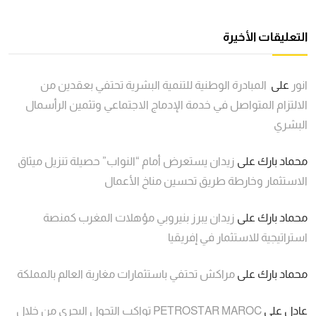
التعليقات الأخيرة
انور
على
المبادرة الوطنية للتنمية البشرية تحتفي بعقدين من
الالتزام المتواصل في خدمة الإدماج الاجتماعي وتثمين الرأسمال
البشري
محماد بارك
على
زيدان يستعرض أمام “النواب” حصيلة تنزيل ميثاق
الاستثمار وخارطة طريق تحسين مناخ الأعمال
محماد بارك
على
زيدان يبرز بنيروبي مؤهلات المغرب كمنصة
استراتيجية للاستثمار في إفريقيا
محماد بارك
على
مراكش تحتفي باستثمارات مغاربة العالم بالمملكة
عادل
على
PETROSTAR MAROC تواكب التحول البحري من خلال