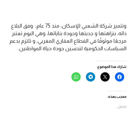
وتتميز شركة الشعبي للإسكان، منذ 75 عام، وفق البلاغ
ذاته، بنزاهتها و جديتها وجودة بناياتها، وهي اليوم تعتبر
مرجعًا موثوقًا في القطاع العقاري المغربي، و تلتزم بدعم
السياسات الحكومية لتحسين جودة حياة المواطنين.
شارك هذا الموضوع:
انقر
النقر
انقر
انقر
للمشاركة
للمشاركة
للمشاركة
للمشاركة
على
على
على
على
فيسبوك
X
Telegram
WhatsApp
(فتح
(فتح
(فتح
(فتح
في
في
في
في
معجب بهذه:
نافذة
نافذة
نافذة
نافذة
جديدة)
جديدة)
جديدة)
جديدة)
تحميل...