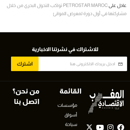
عادل
على
PETROSTAR MAROC تواكب التحول البحري من خلال
مشاركتها في أول دورة لمعرض الموانئ
للاشتراك في نشرتنا الاخبارية
اشترك
القائمة
من نحن؟
اتصل بنا
مؤسسات
أسواق
سياحة