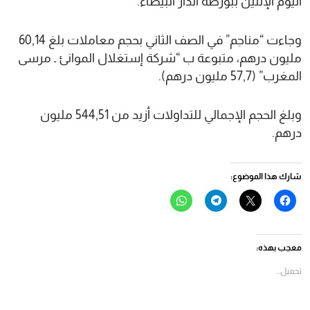
اليوم الإثنين ببورصة الدار البيضاء.
وجاءت “مناجم” في الصف الثاني بحجم معاملات بلغ 60,14
مليون درهم، متبوعة ب “شركة إستغلال الموانئ ـ مرسى
المغرب” (57,7 مليون درهم).
وبلغ الحجم الإجمالي للتداولات أزيد من 544,51 مليون
درهم.
شارك هذا الموضوع:
انقر
النقر
انقر
انقر
للمشاركة
للمشاركة
للمشاركة
للمشاركة
على
على
على
على
فيسبوك
X
Telegram
WhatsApp
(فتح
(فتح
(فتح
(فتح
في
في
في
في
معجب بهذه:
نافذة
نافذة
نافذة
نافذة
جديدة)
جديدة)
جديدة)
جديدة)
تحميل...