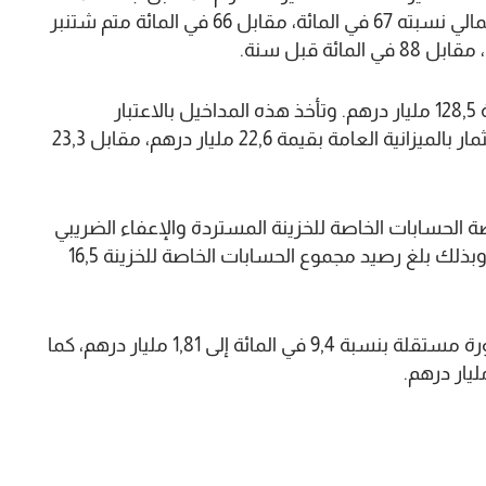
مجموعه 557,7 مليار درهم، ما يمثل معدل التزام إجمالي نسبته 67 في المائة، مقابل 66 في المائة متم شتنبر
من جهتها، بلغت مداخيل الحسابات الخاصة للخزينة 128,5 مليار درهم. وتأخذ هذه المداخيل بالاعتبار
المدفوعات المتأتية من المصاريف المشتركة للاستثمار بالميزانية العامة بقيمة 22,6 مليار درهم، مقابل 23,3
ار درهم، تتضمن حصة الحسابات الخاصة للخزينة المستردة والإعفاء الضريبي
والمبالغ الضريبية المستردة البالغة 3,2 مليار درهم. وبذلك بلغ رصيد مجموع الحسابات الخاصة للخزينة 16,5
أما عائدات مرافق الدولة المسيرة فقد تراجعت بصورة مستقلة بنسبة 9,4 في المائة إلى 1,81 مليار درهم، كما