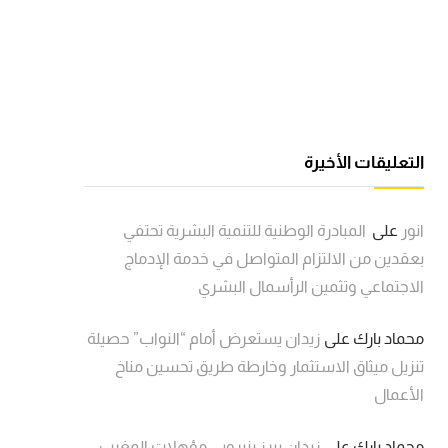
التعليقات الأخيرة
انور
على
المبادرة الوطنية للتنمية البشرية تحتفي
بعقدين من الالتزام المتواصل في خدمة الإدماج
الاجتماعي وتثمين الرأسمال البشري
محماد بارك
على
زيدان يستعرض أمام “النواب” حصيلة
تنزيل ميثاق الاستثمار وخارطة طريق تحسين مناخ
الأعمال
محماد بارك
على
زيدان يبرز بنيروبي مؤهلات المغرب