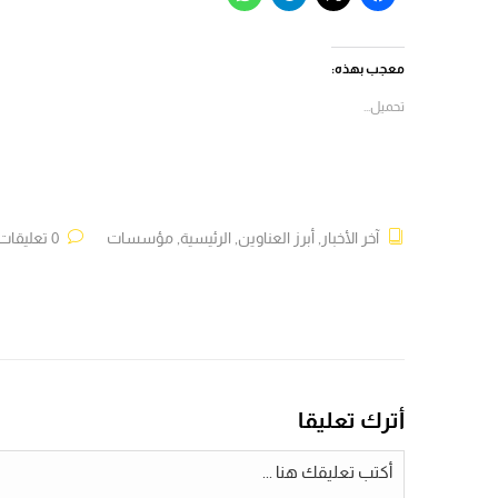
للمشاركة
للمشاركة
للمشاركة
للمشاركة
على
على
على
على
فيسبوك
X
Telegram
WhatsApp
(فتح
(فتح
(فتح
(فتح
في
في
في
في
معجب بهذه:
نافذة
نافذة
نافذة
نافذة
جديدة)
جديدة)
جديدة)
جديدة)
تحميل...
آخر الأخبار
,
أبرز العناوين
,
الرئيسية
,
مؤسسات
0 تعليقات
أترك تعليقا