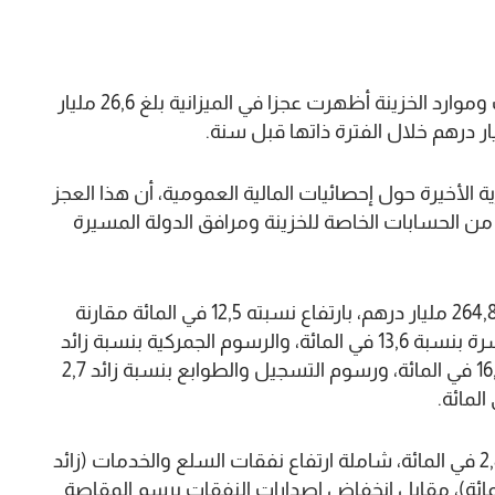
أفادت الخزينة العامة للمملكة بأن وضعية التحملات وموارد الخزينة أظهرت عجزا في الميزانية بلغ 26,6 مليار
 الأخيرة حول إحصائيات المالية العمومية، أن هذا العجز
يدا إيجابيا بقيمة 17,3 مليار درهم من الحسابات الخاصة للخزينة ومرافق الدولة المسيرة
وأورد المصدر ذاته أن المداخيل العادية الخام بلغت 264,8 مليار درهم، بارتفاع نسبته 12,5 في المائة مقارنة
بمتم شتنبر 2023، وذلك نتيجة ارتفاع الضرائب المباشرة بنسبة 13,6 في المائة، والرسوم الجمركية بنسبة زائد
11,8 في المائة، والضرائب غير المباشرة بنسبة زائد 16,3 في المائة، ورسوم التسجيل والطوابع بنسبة زائد 2,7
وفيما يخص النفقات العادية، فقد ارتفعت بنسبة 2,8 في المائة، شاملة ارتفاع نفقات السلع والخدمات (زائد
ئة)، وتكاليف فوائد الدين (زائد 18,6 في المائة)، مقابل انخفاض إصدارات النفقات برسم المقاصة