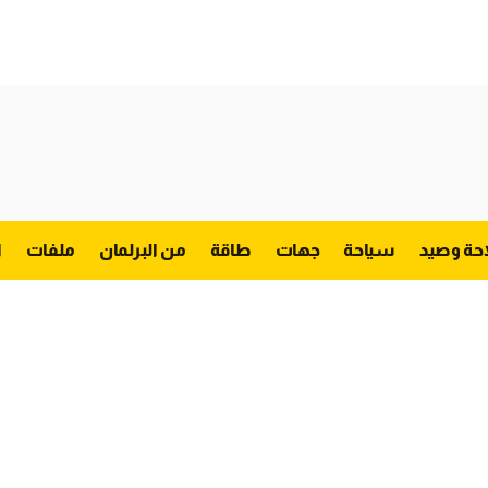
احة وصيد
سياحة
جهات
طاقة
من البرلمان
ملفات
ا