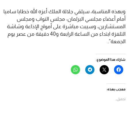
وبهذه المناسبة، سيلقي جلالة الملك أعزه الله خطابا ساميا
أمام أعضاء مجلسي البرلمان: مجلس النواب ومجلس
المستشارين، وسيبث مباشرة على أمواج الإذاعة وشاشة
التلفزة ابتداء من الساعة الرابعة و40 دقيقة من عصر يوم
الجمعة”.
شارك هذا الموضوع:
انقر
النقر
انقر
انقر
للمشاركة
للمشاركة
للمشاركة
للمشاركة
على
على
على
على
فيسبوك
X
Telegram
WhatsApp
(فتح
(فتح
(فتح
(فتح
في
في
في
في
معجب بهذه:
نافذة
نافذة
نافذة
نافذة
جديدة)
جديدة)
جديدة)
جديدة)
تحميل...