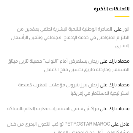
التعليقات الأخيرة
انور
على
المبادرة الوطنية للتنمية البشرية تحتفي بعقدين من
الالتزام المتواصل في خدمة الإدماج الاجتماعي وتثمين الرأسمال
البشري
محماد بارك
على
زيدان يستعرض أمام “النواب” حصيلة تنزيل ميثاق
الاستثمار وخارطة طريق تحسين مناخ الأعمال
محماد بارك
على
زيدان يبرز بنيروبي مؤهلات المغرب كمنصة
استراتيجية للاستثمار في إفريقيا
محماد بارك
على
مراكش تحتفي باستثمارات مغاربة العالم بالمملكة
عادل
على
PETROSTAR MAROC تواكب التحول البحري من خلال
مشاركتها في أول دورة لمعرض الموانئ