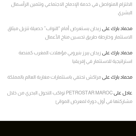
الالتزام المتواصل في خدمة الإدماج الاجتماعي وتثمين الرأسمال
البشري
محماد بارك
على
زيدان يستعرض أمام “النواب” حصيلة تنزيل ميثاق
الاستثمار وخارطة طريق تحسين مناخ الأعمال
محماد بارك
على
زيدان يبرز بنيروبي مؤهلات المغرب كمنصة
استراتيجية للاستثمار في إفريقيا
محماد بارك
على
مراكش تحتفي باستثمارات مغاربة العالم بالمملكة
عادل
على
PETROSTAR MAROC تواكب التحول البحري من خلال
مشاركتها في أول دورة لمعرض الموانئ