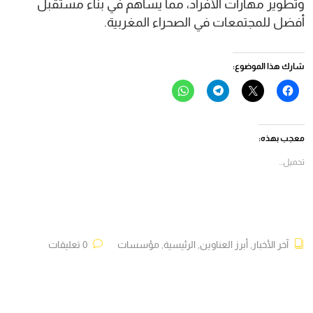
وتطوير مهارات الأفراد، مما يساهم في بناء مستقبل
أفضل للمجتمعات في الصحراء المغربية.
شارك هذا الموضوع:
انقر
النقر
انقر
انقر
للمشاركة
للمشاركة
للمشاركة
للمشاركة
على
على
على
على
فيسبوك
X
Telegram
WhatsApp
(فتح
(فتح
(فتح
(فتح
في
في
في
في
معجب بهذه:
نافذة
نافذة
نافذة
نافذة
جديدة)
جديدة)
جديدة)
جديدة)
تحميل...
آخر الأخبار
,
أبرز العناوين
,
الرئيسية
,
مؤسسات
0 تعليقات