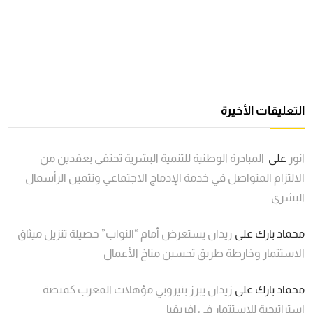
التعليقات الأخيرة
انور
على
المبادرة الوطنية للتنمية البشرية تحتفي بعقدين من
الالتزام المتواصل في خدمة الإدماج الاجتماعي وتثمين الرأسمال
البشري
محماد بارك
على
زيدان يستعرض أمام “النواب” حصيلة تنزيل ميثاق
الاستثمار وخارطة طريق تحسين مناخ الأعمال
محماد بارك
على
زيدان يبرز بنيروبي مؤهلات المغرب كمنصة
استراتيجية للاستثمار في إفريقيا