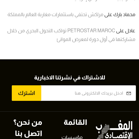
محماد بارك
على
مراكش تحتفي باستثمارات مغاربة العالم بالمملكة
عادل
على
PETROSTAR MAROC تواكب التحول البحري من خلال
مشاركتها في أول دورة لمعرض الموانئ
للاشتراك في نشرتنا الاخبارية
اشترك
القائمة
من نحن؟
اتصل بنا
مؤسسات