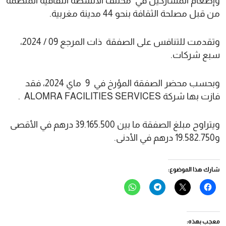
وإطعام المشاركين في مختلف الأنشطة الثقافية المنظمة
من قبل مصلحة الثقافة بنحو 44 مدينة مغربية.
وتقدمت للتنافس على الصفقة ذات المرجع 09 / 2024،
سبع شركات.
وبحسب محضر الصفقة المؤرخ في 9 ماي 2024، فقد
فازت بها شركة ALOMRA FACILITIES SERVICES .
ويتراوح مبلغ الصفقة ما بين 39.165.500 درهم في الأقصى
و19.582.750 درهم في الأدنى.
شارك هذا الموضوع:
انقر
النقر
انقر
انقر
للمشاركة
للمشاركة
للمشاركة
للمشاركة
على
على
على
على
فيسبوك
X
Telegram
WhatsApp
(فتح
(فتح
(فتح
(فتح
في
في
في
في
معجب بهذه:
نافذة
نافذة
نافذة
نافذة