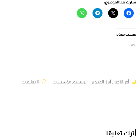
شارك هذا الموضوع:
انقر
النقر
انقر
انقر
للمشاركة
للمشاركة
للمشاركة
للمشاركة
على
على
على
على
فيسبوك
X
Telegram
WhatsApp
(فتح
(فتح
(فتح
(فتح
في
في
في
في
معجب بهذه:
نافذة
نافذة
نافذة
نافذة
جديدة)
جديدة)
جديدة)
جديدة)
تحميل...
آخر الأخبار
,
أبرز العناوين
,
الرئيسية
,
مؤسسات
0 تعليقات
أترك تعليقا