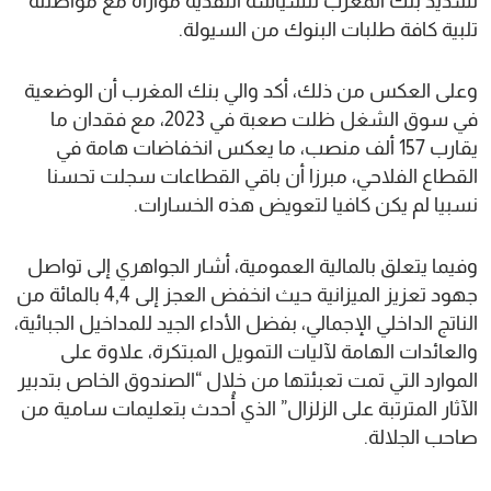
تشديد بنك المغرب للسياسة النقدية موازاة مع مواصلته
تلبية كافة طلبات البنوك من السيولة.
وعلى العكس من ذلك، أكد والي بنك المغرب أن الوضعية
في سوق الشغل ظلت صعبة في 2023، مع فقدان ما
يقارب 157 ألف منصب، ما يعكس انخفاضات هامة في
القطاع الفلاحي، مبرزا أن باقي القطاعات سجلت تحسنا
نسبيا لم يكن كافيا لتعويض هذه الخسارات.
وفيما يتعلق بالمالية العمومية، أشار الجواهري إلى تواصل
جهود تعزيز الميزانية حيث انخفض العجز إلى 4,4 بالمائة من
الناتج الداخلي الإجمالي، بفضل الأداء الجيد للمداخيل الجبائية،
والعائدات الهامة لآليات التمويل المبتكرة، علاوة على
الموارد التي تمت تعبئتها من خلال “الصندوق الخاص بتدبير
الآثار المترتبة على الزلزال” الذي أُحدث بتعليمات سامية من
صاحب الجلالة.