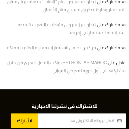
محماد بارك
على
زيدان يستعرض أمام “النواب” حصيلة تنزيل ميثاق
الاستثمار وخارطة طريق تحسين مناخ الأعمال
محماد بارك
على
زيدان يبرز بنيروبي مؤهلات المغرب كمنصة
استراتيجية للاستثمار في إفريقيا
محماد بارك
على
مراكش تحتفي باستثمارات مغاربة العالم بالمملكة
عادل
على
PETROSTAR MAROC تواكب التحول البحري من خلال
مشاركتها في أول دورة لمعرض الموانئ
للاشتراك في نشرتنا الاخبارية
اشترك