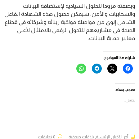
وبصفته مزودا للحلول السيادية لإستضافة البيانات
والسحابيات والأمن، سيمكن حصول هذه الشهادة الفاعل
الشامل إنوي من مواصلة مواكبة زبنائه وشركائه في قطاع
الصحة في مشاريعهم للتحول الرقمي بالامتثال لأعلى
معايير حماية البيانات.
شارك هذا الموضوع:
انقر
النقر
انقر
انقر
للمشاركة
للمشاركة
للمشاركة
للمشاركة
على
على
على
على
فيسبوك
X
Telegram
WhatsApp
(فتح
(فتح
(فتح
(فتح
في
في
في
في
معجب بهذه:
نافذة
نافذة
نافذة
نافذة
جديدة)
جديدة)
جديدة)
جديدة)
تحميل...
آخر الأخبار
,
الرئيسية
,
بلاغات صحفية
0 تعليقات