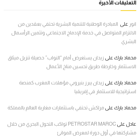
التعليقات الأخيرة
انور
على
المبادرة الوطنية للتنمية البشرية تحتفي بعقدين من
الالتزام المتواصل في خدمة الإدماج الاجتماعي وتثمين الرأسمال
البشري
محماد بارك
على
زيدان يستعرض أمام “النواب” حصيلة تنزيل ميثاق
الاستثمار وخارطة طريق تحسين مناخ الأعمال
محماد بارك
على
زيدان يبرز بنيروبي مؤهلات المغرب كمنصة
استراتيجية للاستثمار في إفريقيا
محماد بارك
على
مراكش تحتفي باستثمارات مغاربة العالم بالمملكة
عادل
على
PETROSTAR MAROC تواكب التحول البحري من خلال
مشاركتها في أول دورة لمعرض الموانئ