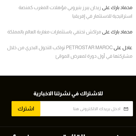
محماد بارك
على
زيدان يبرز بنيروبي مؤهلات المغرب كمنصة
استراتيجية للاستثمار في إفريقيا
محماد بارك
على
مراكش تحتفي باستثمارات مغاربة العالم بالمملكة
عادل
على
PETROSTAR MAROC تواكب التحول البحري من خلال
مشاركتها في أول دورة لمعرض الموانئ
للاشتراك في نشرتنا الاخبارية
اشترك