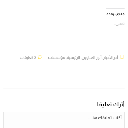
على
على
على
على
فيسبوك
X
Telegram
WhatsApp
(فتح
(فتح
(فتح
(فتح
في
في
في
في
معجب بهذه:
نافذة
نافذة
نافذة
نافذة
جديدة)
جديدة)
جديدة)
جديدة)
تحميل...
آخر الأخبار
,
أبرز العناوين
,
الرئيسية
,
مؤسسات
0 تعليقات
أترك تعليقا