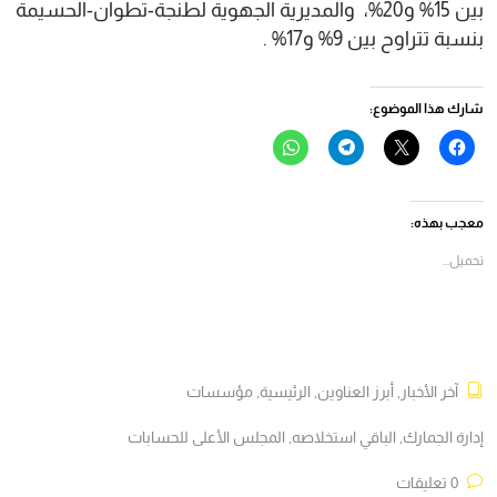
بين 15% و20%، والمديرية الجهوية لطنجة-تطوان-الحسيمة
بنسبة تتراوح بين 9% و17% .
شارك هذا الموضوع:
انقر
النقر
انقر
انقر
للمشاركة
للمشاركة
للمشاركة
للمشاركة
على
على
على
على
فيسبوك
X
Telegram
WhatsApp
(فتح
(فتح
(فتح
(فتح
في
في
في
في
معجب بهذه:
نافذة
نافذة
نافذة
نافذة
جديدة)
جديدة)
جديدة)
جديدة)
تحميل...
آخر الأخبار
,
أبرز العناوين
,
الرئيسية
,
مؤسسات
إدارة الجمارك
,
الباقي استخلاصه
,
المجلس الأعلى للحسابات
0 تعليقات