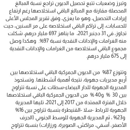
وتبرز وضعيات تتبع تحصيل الديون تراجع نسبة المبالغ
المحصلة مقارنة مع المبالغ الباقي استخلاصها رغم ارتفاع
إيرادات التحصيل، وهو ما يعزى، وفق تقرير المجلس الأعلى
للحسابات، إلى تراكم الباقي استخلاصه على مر السنين، حيث
تجاوز، في 31 دجنبر 2021، ما يناهز 697 مليار درهم، شكلت
منه الغرامات والإدانات النقدية نسبة 97%. وهكذا وصل
مجموع الباقي استخلاصه من الغرامات والإدانات النقدية
إلى 675 مليار درهم.
وتتوزع 87% من الديون الجمركية الباقي استخلاصها بين
أربع مديريات جهوية، نتيجة أهمية أنشطتها. وتستحوذ
المديرية الجهوية للدار البيضاء-سطات على نسبة تتراوح
بين 30 % و40 % من الديون الجمركية الباقي استخلاصها
خلال الفترة الممتدة من 2017 إلى 2021، تليها المديرية
الجهوية للرباط -سلا -القنيطرة بنسبة تتراوح بين 16%
و23% ، ثم المديرية الجهوية للوسط الجنوبي (الجرف
الأصفر، آسفي، مراكش، الصويرة، ورزازات) بنسبة تتراوح