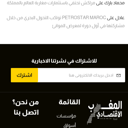
محماد بارك
على
مراكش تحتفي باستثمارات مغاربة العالم بالمملكة
عادل
على
PETROSTAR MAROC تواكب التحول البحري من خلال
مشاركتها في أول دورة لمعرض الموانئ
للاشتراك في نشرتنا الاخبارية
اشترك
القائمة
من نحن؟
اتصل بنا
مؤسسات
أسواق